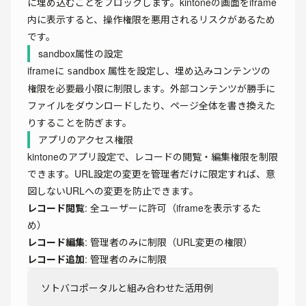
に埋め込むことをブロックします。kintoneの画面をiframe
内に表示すると、操作権限を悪用されるリスクがあるため
です。
sandbox属性の設定
iframeに
属性を設定し、埋め込みコンテンツの
sandbox
権限を必要最小限に制限します。外部コンテンツが勝手に
ファイルをダウンロードしたり、ページ全体を書き換えた
りすることを防ぎます。
アプリのアクセス権限
kintoneのアプリ設定で、レコードの閲覧・編集権限を制限
できます。URL設定の変更を管理者だけに限定すれば、意
図しないURLへの変更を防止できます。
レコード閲覧
: 全ユーザーに許可（iframeを表示するた
め）
レコード編集
: 管理者のみに制限（URL変更の権限）
レコード追加
: 管理者のみに制限
ソトバコポータルと組み合わせた活用例