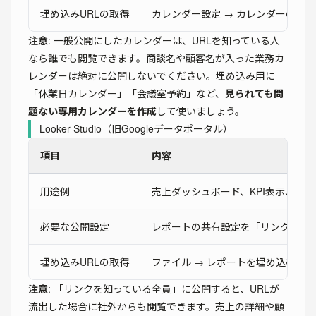
埋め込みURLの取得
カレンダー設定 → カレンダーの統合
注意
: 一般公開にしたカレンダーは、URLを知っている人
なら誰でも閲覧できます。商談名や顧客名が入った業務カ
レンダーは絶対に公開しないでください。埋め込み用に
「休業日カレンダー」「会議室予約」など、
見られても問
題ない専用カレンダーを作成
して使いましょう。
Looker Studio（旧Googleデータポータル）
項目
内容
用途例
売上ダッシュボード、KPI表示、ア
必要な公開設定
レポートの共有設定を「リンクを知
埋め込みURLの取得
ファイル → レポートを埋め込む → 
注意
: 「リンクを知っている全員」に公開すると、URLが
流出した場合に社外からも閲覧できます。売上の詳細や顧