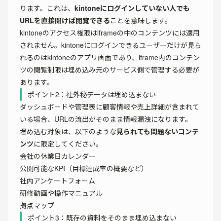
ります。これは、
kintoneにログインしていない人でも
URLを直接開けば閲覧できる
ことを意味します。
kintoneのアクセス権限はiframeの中のコンテンツには適用
されません。kintoneにログインできるユーザーだけが見ら
れるのはkintoneのアプリ画面であり、iframe内のコンテン
ツの閲覧制限は埋め込み元のサービス側で管理する必要が
あります。
ポイント2：社外秘データは埋め込まない
ダッシュボードや管理表に顧客情報や売上詳細が含まれて
いる場合、URLの流出がそのまま情報漏洩になります。
埋め込む対象は、以下のような
見られても問題ないコンテ
ンツ
に限定してください。
会社の休業日カレンダー
公開可能なKPI（目標達成率の概要など）
社内アンケートフォーム
研修動画や操作マニュアル
拠点マップ
ポイント3：既存の資料をそのまま埋め込まない