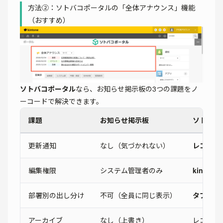
方法②：ソトバコポータルの「全体アナウンス」機能
（おすすめ）
ソトバコポータル
なら、お知らせ掲示板の3つの課題をノ
ーコードで解決できます。
課題
お知らせ掲示板
ソトバコ
更新通知
なし（気づかれない）
レコード
編集権限
システム管理者のみ
kinto
部署別の出し分け
不可（全員に同じ表示）
タブ×閲
アーカイブ
なし（上書き）
レコード