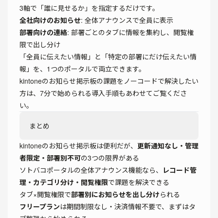
3軸で「誰に見せるか」を指定するだけです。
全社向けのお知らせ
: 全体アナウンスで全員に表示
部署向けの連絡
: 部署ごとのタブに情報を集約し、閲覧権
限で出し分け
「全員に伝えたい情報」と「特定の部署にだけ伝えたい情
報」を、1つのポータルで両立できます。
kintoneのお知らせ掲示板の課題をノーコードで解決したい
方は、
7分で始められる導入手順
もあわせてご覧くださ
い。
まとめ
kintoneのお知らせ掲示板は便利だが、
更新通知なし・管理
者限定・部署別不可
の3つの限界がある
ソトバコポータルの全体アナウンス機能なら、
レコード管
理・カテゴリ分け・閲覧権限
で課題を解決できる
タブ×閲覧権限で
部署別にお知らせを出し分け
られる
フリープラン
は期間制限なし・決済情報不要で、まずはタ