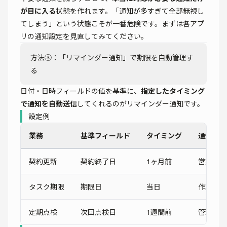
が目に入る
状態を作れます。「通知が多すぎて全部無視し
てしまう」という状態こそが一番危険です。まずは各アプ
リの通知設定を見直してみてください。
方法③：「リマインダー通知」で期限を自動管理す
る
日付・日時フィールドの値を基準に、
指定したタイミング
で通知を自動送信
してくれるのがリマインダー通知です。
設定例
業務
基準フィールド
タイミング
通知先
契約更新
契約終了日
1ヶ月前
営業担当
タスク期限
期限日
当日
作業者
定期点検
次回点検日
1週間前
管理者