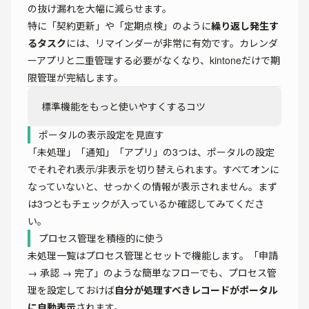
の抜け漏れを大幅に減らせます。
特に「契約更新」や「定期点検」のように
繰り返し発生す
るタスク
には、リマインダーが非常に有効です。カレンダ
ーアプリと二重管理する必要がなくなり、kintoneだけで期
限管理が完結します。
標準機能をもっと使いやすくするコツ
ポータルの表示設定を見直す
「未処理」「通知」「アプリ」の3つは、ポータルの設定
でそれぞれ表示/非表示を切り替えられます。すべてオンに
なっていないと、せっかくの情報が表示されません。まず
は3つともチェックが入っているか確認してみてくださ
い。
プロセス管理を積極的に使う
未処理一覧はプロセス管理とセットで機能します。「申請
→ 承認 → 完了」のような簡単なフローでも、プロセス管
理を設定しておけば
自分が処理すべきレコードがポータル
に自動表示
されます。