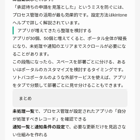
「承認待ちの申請を見落とした」というミスを防ぐには、
プロセス管理の活用が最も効果的です。設定方法は
kintone
ヘルプ
で詳しく解説されています。
アプリが増えてきたら整理を検討する
アプリが30個、50個と増えてくると、ポータル全体が縦長
になり、未処理や通知のエリアまでスクロールが必要にな
ることがあります。
この段階になったら、
スペースを部署ごとに分ける
、ある
いはポータルのカスタマイズを検討するタイミングです。
ソトバコポータルのような外部サービスを使えば、アプリ
をタブで分類して
部署ごとに見せ分ける
こともできます。
まとめ
未処理一覧
で、プロセス管理が設定されたアプリの「自分
が処理すべきレコード」を確認できる
通知一覧
と
通知条件の設定
で、必要な更新だけを見逃さな
い仕組みを作れる